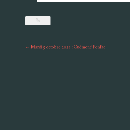
Post
←
Mardi 5 octobre 2021 : Guémené Penfao
navigation