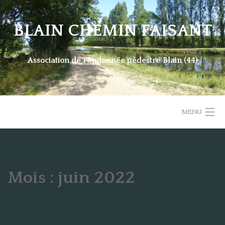
Skip
to
BLAIN CHEMIN FAISANT
content
Association de randonnée pédestre Blain (44)
MENU
ACCUEIL
SORTIES DU DIMANCHE
Mois :
juin 2022
RANDONNEES EN SEMAINE
MARCHE NORDIQUE