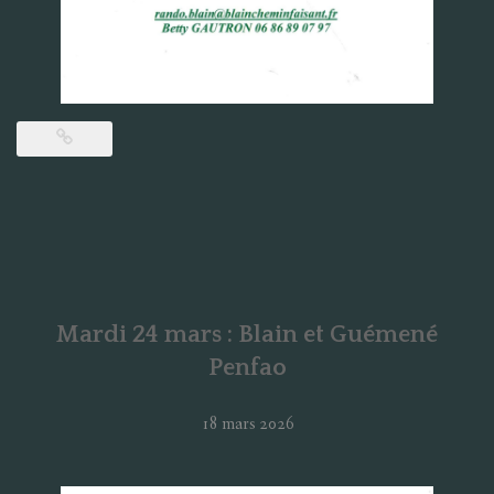
Mardi 24 mars : Blain et Guémené
Penfao
18 mars 2026