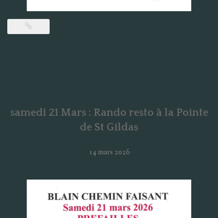
samedi 21 Mars : Rando resto à la Pointe
de St Gildas
14 mars 2026