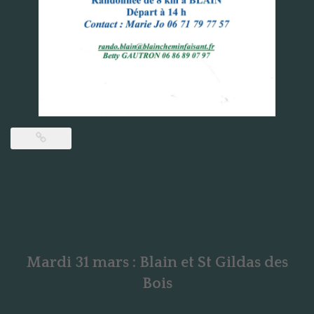
Mardi 31 mars : Blain et St Gildas des
Bois