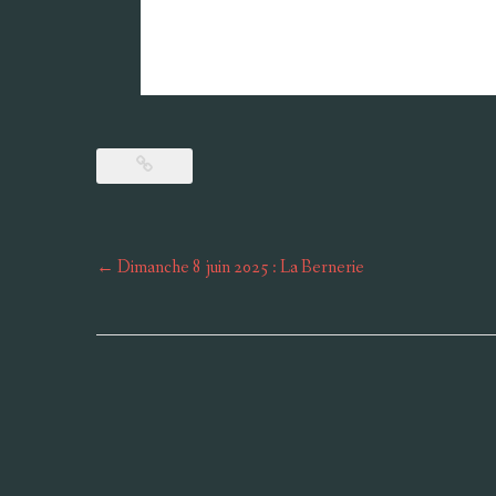
Post
←
Dimanche 8 juin 2025 : La Bernerie
navigation