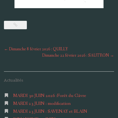
Post
←
Dimanche 8 février 2026 : QUILLY
navigation
Dimanche 22 février 2026 : SAUTRON
→
Actualités
MARDI 30 JUIN 2026 :Forêt du Gâvre
MARDI 23 JUIN : modification
MARDI 23 JUIN : SAVENAY et BLAIN